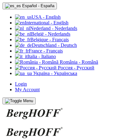
Español - España
USA - English
International - English
Nederland - Nederlands
België - Nederlands
Belgique - Français
Deutschland - Deutsch
France - Français
Italia - Italiano
România - Română
Россия - Pyccкий
Україна - Українська
Login
My Account