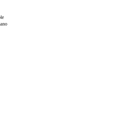
le
mano