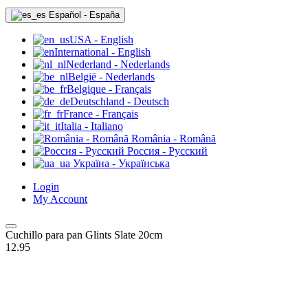
Español - España
USA - English
International - English
Nederland - Nederlands
België - Nederlands
Belgique - Français
Deutschland - Deutsch
France - Français
Italia - Italiano
România - Română
Россия - Pyccкий
Україна - Українська
Login
My Account
Cuchillo para pan Glints Slate 20cm
12.95