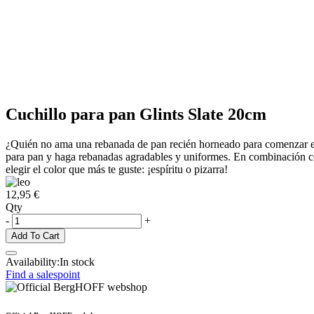
Cuchillo para pan Glints Slate 20cm
¿Quién no ama una rebanada de pan recién horneado para comenzar el dí
para pan y haga rebanadas agradables y uniformes. En combinación con
elegir el color que más te guste: ¡espíritu o pizarra!
12,95 €
Qty
-
+
Add To Cart
Availability:
In stock
Find a salespoint